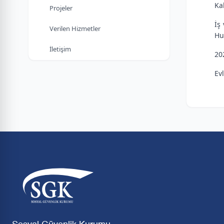
Ka
Projeler
İş
Verilen Hizmetler
Hu
İletişim
20
Ev