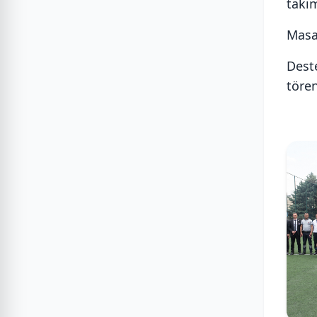
takım
Masa 
Dest
tören