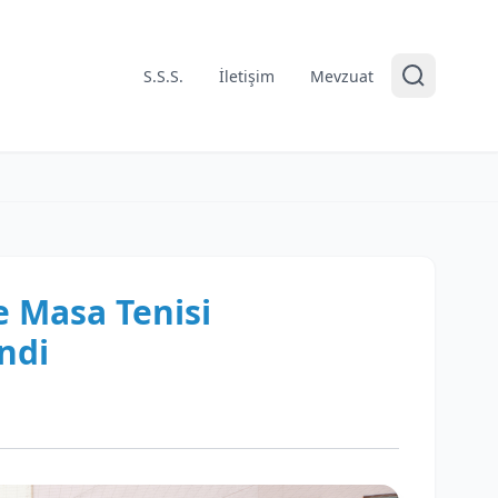
S.S.S.
İletişim
Mevzuat
e Masa Tenisi
ndi