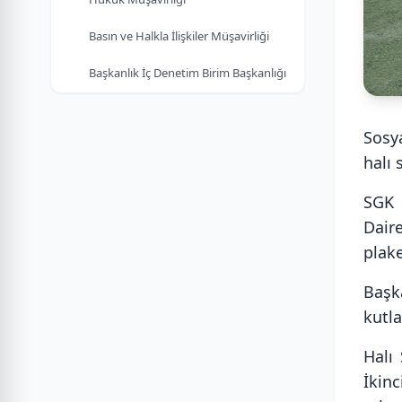
Basın ve Halkla İlişkiler Müşavirliği
Başkanlık İç Denetim Birim Başkanlığı
Sosy
halı 
SGK 
Dair
plake
Başka
kutla
Halı 
İkin