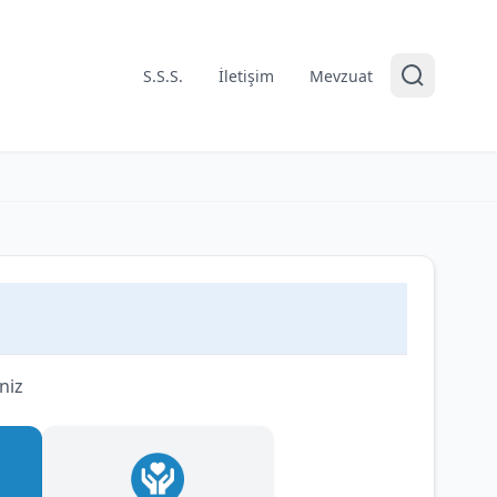
S.S.S.
İletişim
Mevzuat
niz