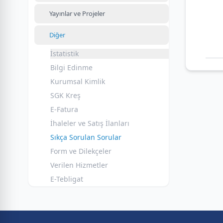
Yayınlar ve Projeler
Diğer
İstatistik
Bilgi Edinme
Kurumsal Kimlik
SGK Kreş
E-Fatura
İhaleler ve Satış İlanları
Sıkça Sorulan Sorular
Form ve Dilekçeler
Verilen Hizmetler
E-Tebligat