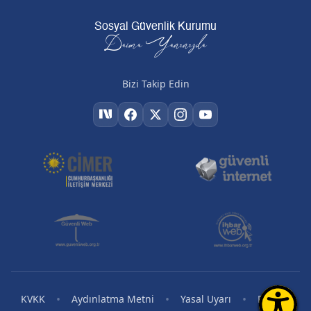
Sosyal Güvenlik Kurumu
Daima Yanınızda
Bizi Takip Edin
•
•
•
•
KVKK
Aydınlatma Metni
Yasal Uyarı
RSS