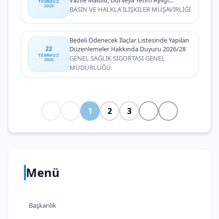
Vazife Malulü, Dul veya Yetim Aylığı
TEMMUZ
2026
Alanların 2026 Yılı Temmuz Dönemi Zam
BASIN VE HALKLA İLİŞKİLER MÜŞAVİRLİĞİ
Farklarının Ödenmesine Dair Basın
Duyurusu
Bedeli Ödenecek İlaçlar Listesinde Yapılan
22
Düzenlemeler Hakkında Duyuru 2026/28
TEMMUZ
GENEL SAĞLIK SİGORTASI GENEL
2026
MÜDÜRLÜĞÜ
1
2
3
Menü
Başkanlık