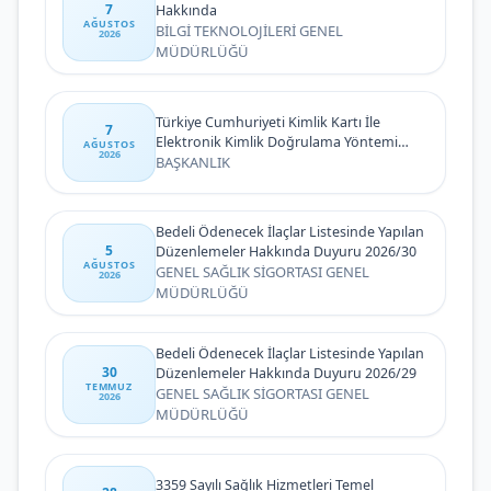
7
Hakkında
AĞUSTOS
BİLGİ TEKNOLOJİLERİ GENEL
2026
MÜDÜRLÜĞÜ
Türkiye Cumhuriyeti Kimlik Kartı İle
7
Elektronik Kimlik Doğrulama Yöntemi
AĞUSTOS
2026
(Biyometrik Kimlik Doğrulama Sistemi)
BAŞKANLIK
Bedeli Ödenecek İlaçlar Listesinde Yapılan
5
Düzenlemeler Hakkında Duyuru 2026/30
AĞUSTOS
GENEL SAĞLIK SİGORTASI GENEL
2026
MÜDÜRLÜĞÜ
Bedeli Ödenecek İlaçlar Listesinde Yapılan
30
Düzenlemeler Hakkında Duyuru 2026/29
TEMMUZ
GENEL SAĞLIK SİGORTASI GENEL
2026
MÜDÜRLÜĞÜ
3359 Sayılı Sağlık Hizmetleri Temel