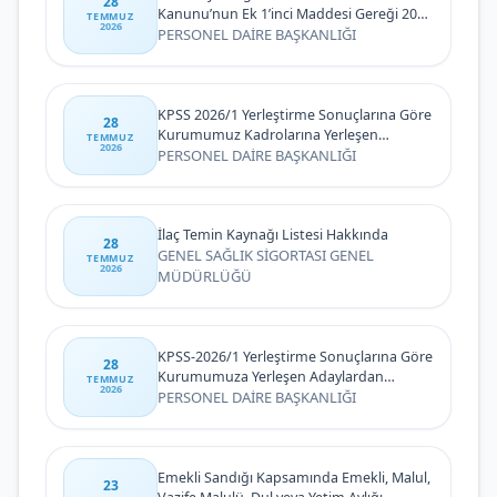
28
Kanunu’nun Ek 1’inci Maddesi Gereği 2026
TEMMUZ
2026
Yılı 2. Dönem İlk Defa ve Yeniden
PERSONEL DAİRE BAŞKANLIĞI
Atananlara İlişkin Duyuru
KPSS 2026/1 Yerleştirme Sonuçlarına Göre
28
Kurumumuz Kadrolarına Yerleşen
TEMMUZ
2026
Adaylardan İstenen Belgelere İlişkin
PERSONEL DAİRE BAŞKANLIĞI
Duyuru
İlaç Temin Kaynağı Listesi Hakkında
28
GENEL SAĞLIK SİGORTASI GENEL
TEMMUZ
2026
MÜDÜRLÜĞÜ
KPSS-2026/1 Yerleştirme Sonuçlarına Göre
28
Kurumumuza Yerleşen Adaylardan
TEMMUZ
2026
İstenen Belgelere İlişkin Duyuru
PERSONEL DAİRE BAŞKANLIĞI
Emekli Sandığı Kapsamında Emekli, Malul,
23