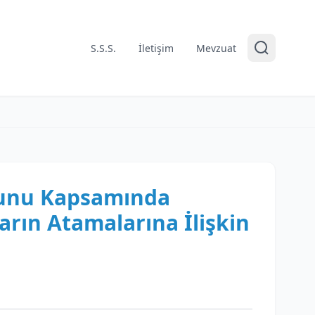
S.S.S.
İletişim
Mevzuat
anunu Kapsamında
rın Atamalarına İlişkin