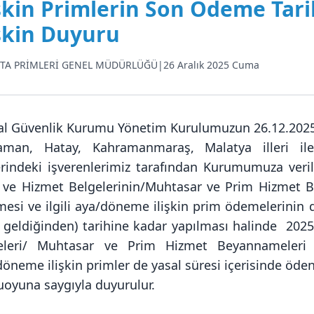
işkin Primlerin Son Ödeme Tari
işkin Duyuru
TA PRİMLERİ GENEL MÜDÜRLÜĞÜ
|
26 Aralık 2025 Cuma
l Güvenlik Kurumu Yönetim Kurulumuzun 26.12.2025 tar
aman, Hatay, Kahramanmaraş, Malatya illeri ile
lerindeki işverenlerimiz tarafından Kurumumuza veri
 ve Hizmet Belgelerinin/Muhtasar ve Prim Hizmet 
mesi ve ilgili aya/döneme ilişkin prim ödemelerinin 
 geldiğinden) tarihine kadar yapılması halinde 2025
eleri/ Muhtasar ve Prim Hizmet Beyannameleri ya
öneme ilişkin primler de yasal süresi içerisinde ödenm
oyuna saygıyla duyurulur.