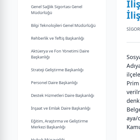
İl
Genel Sağlık Sigortası Genel
İl
Müdürlüğü
Bilgi Teknolojileri Genel Müdürlüğü
SİGOR
Rehberlik ve Teftiş Başkanlığı
Aktüerya ve Fon Yönetimi Daire
Sosya
Başkanlığı
Adıy
Strateji Geliştirme Başkanlığı
ilçe
Prim
Personel Daire Başkanlığı
veril
Destek Hizmetleri Daire Başkanlığı
denk
İnşaat ve Emlak Daire Başkanlığı
Belg
aya/d
Eğitim, Araştırma ve Geliştirme
Kamu
Merkezi Başkanlığı
Hukuk Müşavirliği