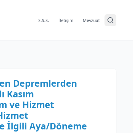
S.S.S.
İletişim
Mevzuat
en Depremlerden
lı Kasım
im ve Hizmet
Hizmet
e İlgili Aya/Döneme