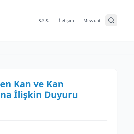
S.S.S.
İletişim
Mevzuat
den Kan ve Kan
ına İlişkin Duyuru