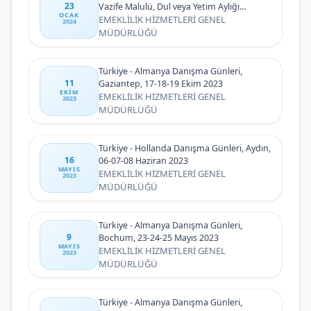
23
Vazife Malulü, Dul veya Yetim Aylığı
OCAK
Alanların 2024 Yılı Ocak Ayı Zam Farkları İle
EMEKLİLİK HİZMETLERİ GENEL
2024
Harp ve Vazife Malullerine Yapılacak 2023
MÜDÜRLÜĞÜ
Yılı Ek Ödemelerinin Ödenmesi
Türkiye - Almanya Danışma Günleri,
11
Gaziantep, 17-18-19 Ekim 2023
EKIM
EMEKLİLİK HİZMETLERİ GENEL
2023
MÜDÜRLÜĞÜ
Türkiye - Hollanda Danışma Günleri, Aydın,
16
06-07-08 Haziran 2023
MAYIS
EMEKLİLİK HİZMETLERİ GENEL
2023
MÜDÜRLÜĞÜ
Türkiye - Almanya Danışma Günleri,
9
Bochum, 23-24-25 Mayıs 2023
MAYIS
EMEKLİLİK HİZMETLERİ GENEL
2023
MÜDÜRLÜĞÜ
Türkiye - Almanya Danışma Günleri,