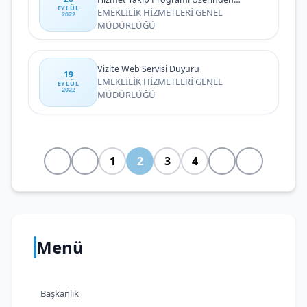
EYLÜL
Gönderilmesi
EMEKLİLİK HİZMETLERİ GENEL
2022
MÜDÜRLÜĞÜ
Vizite Web Servisi Duyuru
19
EMEKLİLİK HİZMETLERİ GENEL
EYLÜL
2022
MÜDÜRLÜĞÜ
1
2
3
4
Menü
Başkanlık