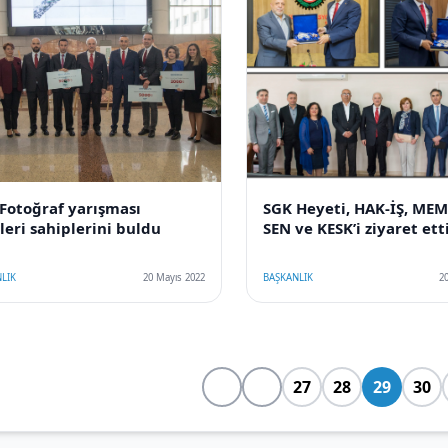
Fotoğraf yarışması
SGK Heyeti, HAK-İŞ, ME
leri sahiplerini buldu
SEN ve KESK’i ziyaret ett
LIK
20 Mayıs 2022
BAŞKANLIK
2
27
28
29
30