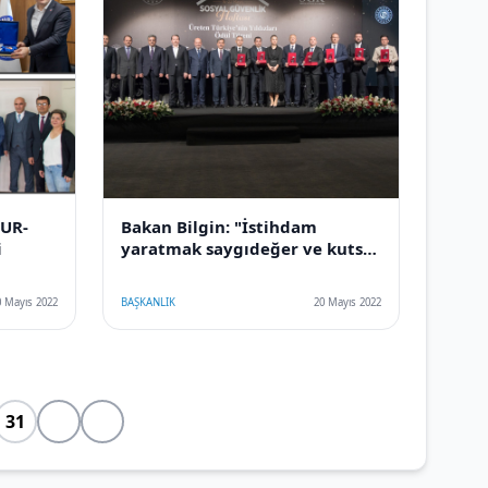
MUR-
Bakan Bilgin: "İstihdam
i
yaratmak saygıdeğer ve kutsal
bir iş"
0 Mayıs 2022
BAŞKANLIK
20 Mayıs 2022
31