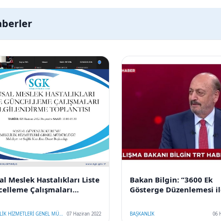
berler
al Meslek Hastalıkları Liste
Bakan Bilgin: “3600 Ek
elleme Çalışmaları
Gösterge Düzenlemesi il
ilendirme Toplantısı
Emeklilik Sistemimizde
Niteliğinde Bir Değişim 
EMEKLİLİK HİZMETLERİ GENEL MÜDÜRLÜĞÜ
07 Haziran 2022
BAŞKANLIK
06 