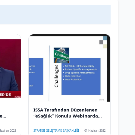
ISSA Tarafından Düzenlenen
e
“eSağlık” Konulu Webinarda
 Devrim
Ülkemiz Sistemi Hakkında
Yaptık”
Sunum Gerçekleştirildi
Haziran 2022
STRATEJİ GELİŞTİRME BAŞKANLIĞI
01 Haziran 2022