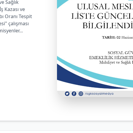
ve Sağlık
İş Kazası ve
ı Oranı Tespit
esi" çalışması
isyenler...