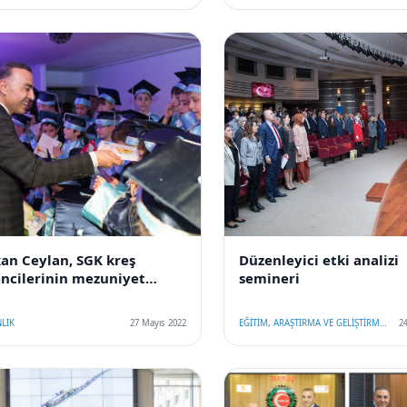
an Ceylan, SGK kreş
Düzenleyici etki analizi
ncilerinin mezuniyet
semineri
nine katıldı
LIK
27 Mayıs 2022
EĞİTİM, ARAŞTIRMA VE GELİŞTİRME MERKEZİ BAŞKANLIĞI
2