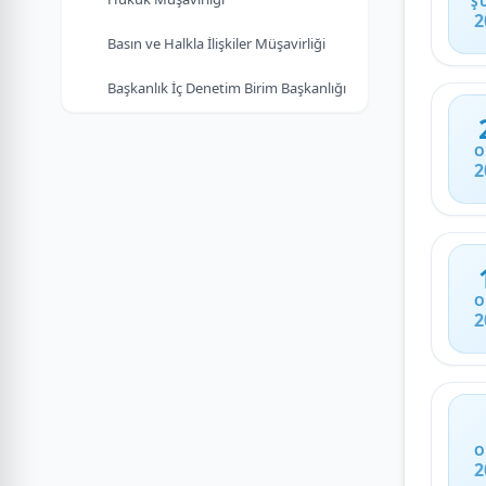
Ş
2
Basın ve Halkla İlişkiler Müşavirliği
Başkanlık İç Denetim Birim Başkanlığı
O
2
O
2
O
2