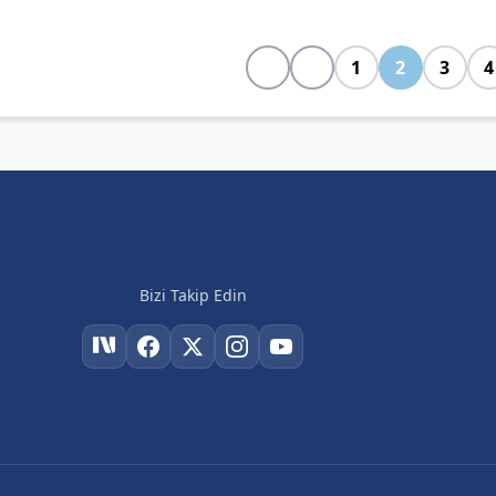
1
2
3
4
Bizi Takip Edin