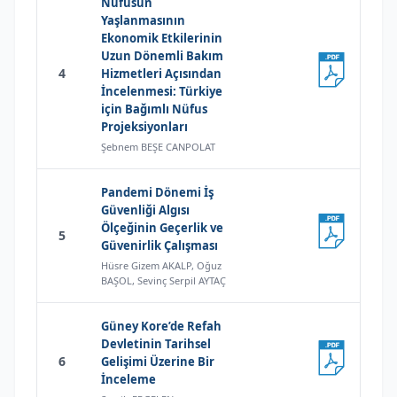
Nüfusun
Yaşlanmasının
Ekonomik Etkilerinin
Uzun Dönemli Bakım
4
Hizmetleri Açısından
İncelenmesi: Türkiye
için Bağımlı Nüfus
Projeksiyonları
Şebnem BEŞE CANPOLAT
Pandemi Dönemi İş
Güvenliği Algısı
Ölçeğinin Geçerlik ve
5
Güvenirlik Çalışması
Hüsre Gizem AKALP, Oğuz
BAŞOL, Sevinç Serpil AYTAÇ
Güney Kore’de Refah
Devletinin Tarihsel
6
Gelişimi Üzerine Bir
İnceleme