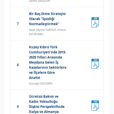
Semih ERGELEN
Bir Baş Etme Stratejisi
Olarak “İşsizliği
7
Normalleştirmek”
Ayşe Şeyma TURGUT, Emine
Elif AYHAN
Kuzey Kıbrıs Türk
Cumhuriyeti’nde 2015-
2020 Yılları Arasında
Meydana Gelen İş
8
Kazalarının Sektörlere
ve İlçelere Göre
Analizi
Gürçağ ÖZGÜRER
Ücretsiz Bakım ve
Kadın Yoksulluğu
9
İlişkisi Perspektifinde
İtalya ve Almanya