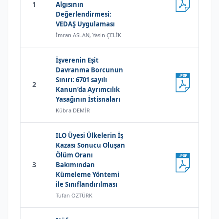
1
Algısının
Değerlendirmesi:
VEDAŞ Uygulaması
İmran ASLAN, Yasin ÇELİK
İşverenin Eşit
Davranma Borcunun
Sınırı: 6701 sayılı
2
Kanun’da Ayrımcılık
Yasağının İstisnaları
Kübra DEMİR
ILO Üyesi Ülkelerin İş
Kazası Sonucu Oluşan
Ölüm Oranı
3
Bakımından
Kümeleme Yöntemi
ile Sınıflandırılması
Tufan ÖZTÜRK