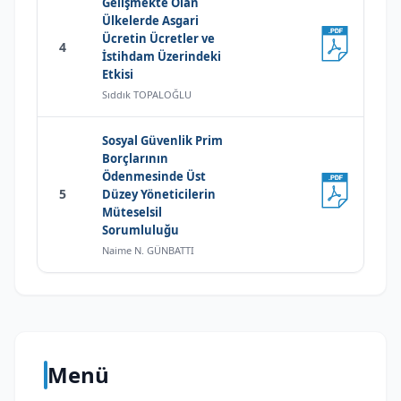
Gelişmekte Olan
Ülkelerde Asgari
Ücretin Ücretler ve
4
İstihdam Üzerindeki
Etkisi
Sıddık TOPALOĞLU
Sosyal Güvenlik Prim
Borçlarının
Ödenmesinde Üst
5
Düzey Yöneticilerin
Müteselsil
Sorumluluğu
Naime N. GÜNBATTI
Menü