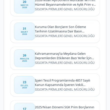
2026/Nisan Ayı/Dönemi Muhtasar ve Prim
20
Hizmet Beyannamelerinin ve Aylık Prim ve
MAYIS
2026
Hizmet Belgelerinin Verilme ve Ödeme
SİGORTA PRİMLERİ GENEL MÜDÜRLÜĞÜ
Süresinin Uzatılması Hakkında Duyuru
Kuruma Olan Borçların Son Ödeme
31
Tarihinin Uzatılmasına Dair Basın
MART
2026
Duyurusu
SİGORTA PRİMLERİ GENEL MÜDÜRLÜĞÜ
Kahramanmaraş’ta Meydana Gelen
26
Depremlerden Etkilenen Bazı Yerler İçin
ARALIK
2025
2025 Yılı Kasım Ayına/Dönemine İlişkin
SİGORTA PRİMLERİ GENEL MÜDÜRLÜĞÜ
Aylık Prim ve Hizmet Belgelerinin/
Muhtasar ve Prim Hizmet
Beyannamelerinin Son Verilme ve İlgili
Aya/Döneme İlişkin Primlerin Son Ödeme
İşyeri Tescil Programlarında 4857 Sayılı
23
Tarihlerinin Uzatılmasına İlişkin Duyuru
Kanun Kapsamında İşveren Vekili
EYLÜL
2025
Tanımlanması
SİGORTA PRİMLERİ GENEL MÜDÜRLÜĞÜ
2025/Nisan Dönemi SGK Prim Borçlarının
17