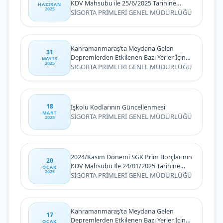
KDV Mahsubu ile 25/6/2025 Tarihine
HAZIRAN
2025
Kadar Ödenebilmesi
SİGORTA PRİMLERİ GENEL MÜDÜRLÜĞÜ
Kahramanmaraş’ta Meydana Gelen
31
Depremlerden Etkilenen Bazı Yerler İçin
MAYIS
2025
Mücbir Sebep Halinin Uzatılmasına İlişkin
SİGORTA PRİMLERİ GENEL MÜDÜRLÜĞÜ
Duyuru
18
İşkolu Kodlarının Güncellenmesi
MART
SİGORTA PRİMLERİ GENEL MÜDÜRLÜĞÜ
2025
2024/Kasım Dönemi SGK Prim Borçlarının
20
KDV Mahsubu İle 24/01/2025 Tarihine
OCAK
2025
Kadar Ödenebilmesi
SİGORTA PRİMLERİ GENEL MÜDÜRLÜĞÜ
Kahramanmaraş’ta Meydana Gelen
17
Depremlerden Etkilenen Bazı Yerler İçin
OCAK