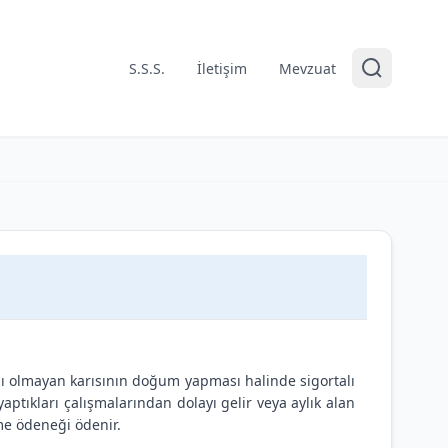
S.S.S.
İletişim
Mevzuat
ı olmayan karısının doğum yapması halinde sigortalı
aptıkları çalışmalarından dolayı gelir veya aylık alan
me ödeneği ödenir.