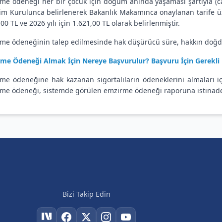
me ödeneği her bir çocuk için doğum anında yaşaması şartıyla (
im Kurulunca belirlenerek Bakanlık Makamınca onaylanan tarife üzeri
00 TL ve 2026 yılı için 1.621,00 TL olarak belirlenmiştir.
me ödeneğinin talep edilmesinde hak düşürücü süre, hakkın doğduğ
me Ödeneği Almak İçin Nereye Başvurulur? Başvuru İçin Gerekli 
me ödeneğine hak kazanan sigortalıların ödeneklerini almaları içi
me ödeneği, sistemde görülen emzirme ödeneği raporuna istinade
Bizi Takip Edin