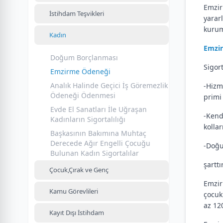
Emzir
İstihdam Teşvikleri
yarar
kurum
Kadın
Emzir
Doğum Borçlanması
Sigor
Emzirme Ödeneği
Analık Halinde Geçici İş Göremezlik
-Hizm
Ödeneği Ödenmesi
primi 
Evde El Sanatları İle Uğraşan
-Kend
Kadınların Sigortalılığı
kollar
Başkasının Bakımına Muhtaç
Derecede Ağır Engelli Çocuğu
-Doğu
Bulunan Kadın Sigortalılar
şarttı
Çocuk,Çırak ve Genç
Emzir
Kamu Görevlileri
çocuk
az 12
Kayıt Dışı İstihdam