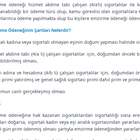
me ödeneği hizmet akdine tabi çalışan (4/a’lı) sigortalılar ile k
lanabildiği bir ödeme türü olup, kamu görevlisi olan sigortalılar
larınca ödeme yapılmakta olup bu kişilere emzirme ödeneği öde
me Ödeneğinin Şartları Nelerdir?
talı kadına veya sigortalı olmayan eşinin doğum yapması halinde si
et akdine tabi (4/a lı) çalışan sigortalılar için, doğumdan önceki bi
bildirilmiş olması,
i adına ve hesabına (4/b li) çalışan sigortalılar için, doğumdan ön
ı primi yatırılmış ve genel sağlık sigortası primi dahil prim ve prim
mun canlı gerçekleşmiş olması
r.
me ödeneğine hak kazanan sigortalılardan sigortalılığı sona er
ları doğarsa, sigortalı kadın veya eşi analık sigortasından yararl
0 gün prim ödenmiş olması şartıyla emzirme ödeneğinden yararland