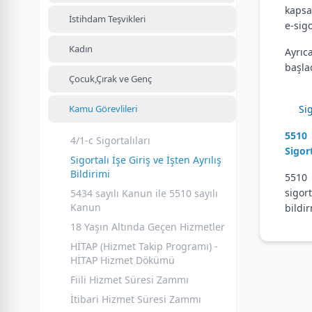
kapsa
İstihdam Teşvikleri
e-sig
Kadın
Ayrıc
başla
Çocuk,Çırak ve Genç
Kamu Görevlileri
Sig
5510 
4/1-c Sigortalıları
Sigor
Sigortalı İşe Giriş ve İşten Ayrılış
Bildirimi
5510 
sigor
5434 sayılı Kanun ile 5510 sayılı
Kanun
bildi
18 Yaşın Altında Geçen Hizmetler
HİTAP (Hizmet Takip Programı) -
HİTAP Hizmet Dökümü
Fiili Hizmet Süresi Zammı
İtibari Hizmet Süresi Zammı