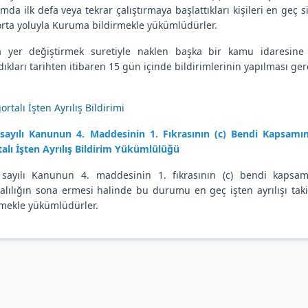
mda ilk defa veya tekrar çalıştırmaya başlattıkları kişileri en geç 
orta yoluyla Kuruma bildirmekle yükümlüdürler.
a yer değiştirmek suretiyle naklen başka bir kamu idaresine
dıkları tarihten itibaren 15 gün içinde bildirimlerinin yapılması ge
ortalı İşten Ayrılış Bildirimi
sayılı Kanunun 4. Maddesinin 1. Fıkrasının (c) Bendi Kapsamında
talı İşten Ayrılış Bildirim Yükümlülüğü
sayılı Kanunun 4. maddesinin 1. fıkrasının (c) bendi kapsamınd
talılığın sona ermesi halinde bu durumu en geç işten ayrılışı ta
rmekle yükümlüdürler.