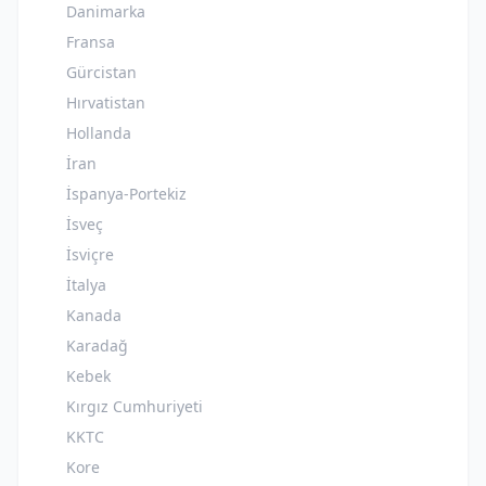
Danimarka
Fransa
Gürcistan
Hırvatistan
Hollanda
İran
İspanya-Portekiz
İsveç
İsviçre
İtalya
Kanada
Karadağ
Kebek
Kırgız Cumhuriyeti
KKTC
Kore