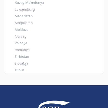
Kuzey Makedonya
Lüksemburg
Macaristan
Moğolistan
Moldova
Norveç
Polonya
Romanya
Sırbistan
Slovakya
Tunus